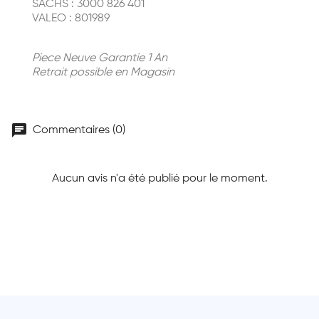
SACHS : 3000 826 401
VALEO : 801989
Piece Neuve Garantie 1 An
Retrait possible en Magasin
chat
Commentaires (0)
Aucun avis n'a été publié pour le moment.