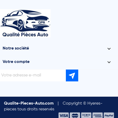

Notre société

Votre compte
Qualite-Pieces-Auto.com
|
Copyright © Hyeres-
pieces tous droits reservés