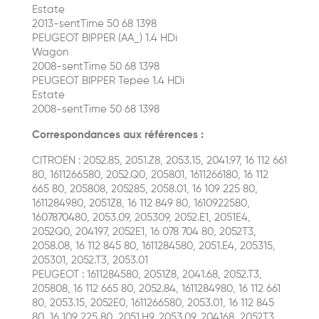
Estate
2013-sentTime 50 68 1398
PEUGEOT BIPPER (AA_) 1.4 HDi
Wagon
2008-sentTime 50 68 1398
PEUGEOT BIPPER Tepee 1.4 HDi
Estate
2008-sentTime 50 68 1398
Correspondances aux références :
CITROËN : 2052.85, 2051.Z8, 2053.15, 2041.97, 16 112 661
80, 1611266580, 2052.Q0, 205801, 1611266180, 16 112
665 80, 205808, 205285, 2058.01, 16 109 225 80,
1611284980, 2051Z8, 16 112 849 80, 1610922580,
1607870480, 2053.09, 205309, 2052.E1, 2051E4,
2052Q0, 204197, 2052E1, 16 078 704 80, 2052T3,
2058.08, 16 112 845 80, 1611284580, 2051.E4, 205315,
205301, 2052.T3, 2053.01
PEUGEOT : 1611284580, 2051Z8, 2041.68, 2052.T3,
205808, 16 112 665 80, 2052.84, 1611284980, 16 112 661
80, 2053.15, 2052E0, 1611266580, 2053.01, 16 112 845
80, 16 109 225 80, 2051.H9, 2053.09, 204168, 2052T3,