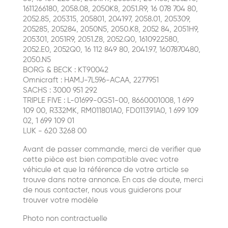
1611266180, 2058.08, 2050K8, 2051.R9, 16 078 704 80,
2052.85, 205315, 205801, 204197, 2058.01, 205309,
205285, 205284, 2050N5, 2050.K8, 2052 84, 2051H9,
205301, 2051R9, 2051.Z8, 2052.Q0, 1610922580,
2052.E0, 2052Q0, 16 112 849 80, 2041.97, 1607870480,
2050.N5
BORG & BECK : KT90042
Omnicraft : HAMJ-7L596-ACAA, 2277951
SACHS : 3000 951 292
TRIPLE FIVE : L-01699-0G51-00, 8660001008, 1 699
109 00, R332MK, RM011801A0, FD011391A0, 1 699 109
02, 1 699 109 01
LUK - 620 3268 00
Avant de passer commande, merci de verifier que
cette pièce est bien compatible avec votre
véhicule et que la référence de votre article se
trouve dans notre annonce. En cas de doute, merci
de nous contacter, nous vous guiderons pour
trouver votre modèle
Photo non contractuelle