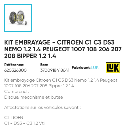
KIT EMBRAYAGE - CITROEN C1 C3 DS3
NEMO 1.2 1.4 PEUGEOT 1007 108 206 207
208 BIPPER 1.2 1.4
Référence:
Ean:
LUK
Fabricant:
620326800
3700918418641
Kit embrayage Citroen C1 C3 DS3 Nemo 1.2 1.4 Peugeot
1007 108 206 207 208 Bipper 1.2 1.4
Comprend :
Disque, mecanisme et butee
Affectations sur les véhicules suivant :
CITROEN
C1 - DS3 - C3 1.2 Vti