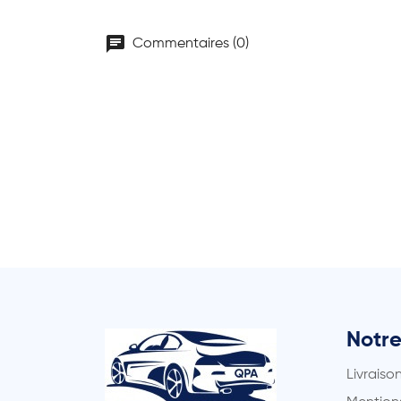
chat
Commentaires (0)
Notre
Livraiso