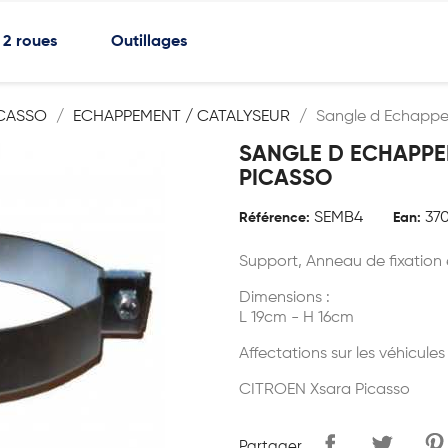
2 roues
Outillages
ICASSO
ECHAPPEMENT / CATALYSEUR
Sangle d Echappe
SANGLE D ECHAPPE
PICASSO
SEMB4
37
Référence:
Ean:
Support, Anneau de fixatio
Dimensions :
L 19cm - H 16cm
Affectations sur les véhicules
CITROEN Xsara Picasso
Partager