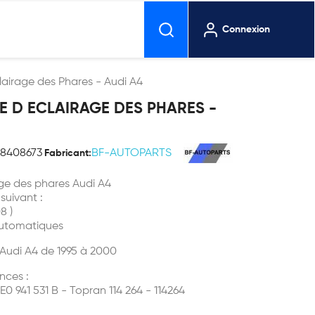
Connexion
irage des Phares - Audi A4
D ECLAIRAGE DES PHARES -
18408673
BF-AUTOPARTS
Fabricant:
e des phares Audi A4
 suivant :
8 )
automatiques
Audi A4 de 1995 à 2000
nces :
E0 941 531 B - Topran 114 264 - 114264