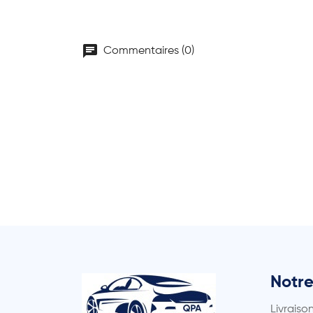
chat
Commentaires (0)
Notre
Livraiso