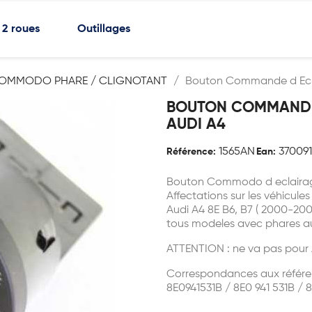
2 roues
Outillages
OMMODO PHARE / CLIGNOTANT
Bouton Commande d Ecla
BOUTON COMMANDE 
AUDI A4
1565AN
37009
Référence:
Ean:
Bouton Commodo d eclairag
Affectations sur les véhicules
Audi A4 8E B6, B7 ( 2000-200
tous modeles avec phares 
ATTENTION : ne va pas pour 
Correspondances aux référe
8E0941531B / 8E0 941 531B / 8