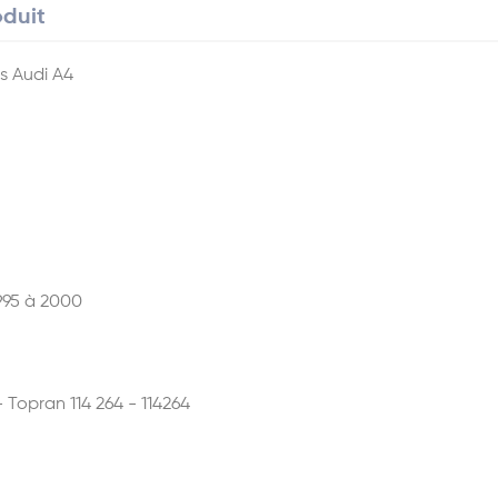
oduit
s Audi A4
995 à 2000
- Topran 114 264 - 114264