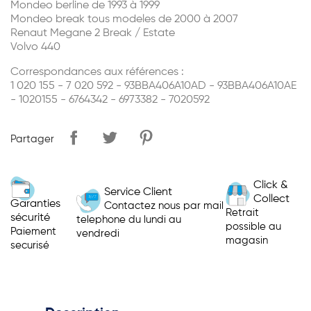
Mondeo berline de 1993 à 1999
Mondeo break tous modeles de 2000 à 2007
Renaut Megane 2 Break / Estate
Volvo 440
Correspondances aux références :
1 020 155 - 7 020 592 - 93BBA406A10AD - 93BBA406A10AE
- 1020155 - 6764342 - 6973382 - 7020592
Partager
Click &
Service Client
Collect
Garanties
Contactez nous par mail
Retrait
sécurité
telephone du lundi au
possible au
Paiement
vendredi
magasin
securisé