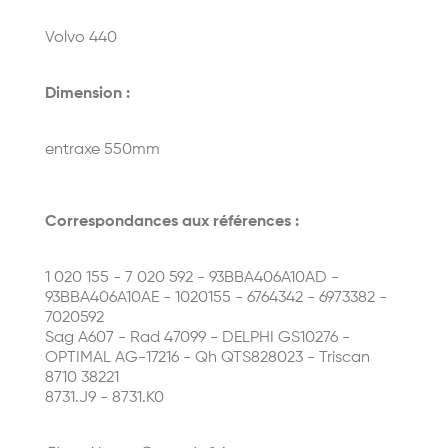
Volvo 440
Dimension :
entraxe 550mm
Correspondances aux références :
1 020 155 - 7 020 592 - 93BBA406A10AD -
93BBA406A10AE - 1020155 - 6764342 - 6973382 -
7020592
Sag A607 - Rad 47099 - DELPHI GS10276 -
OPTIMAL AG-17216 - Qh QTS828023 - Triscan
8710 38221
8731.J9 - 8731.K0