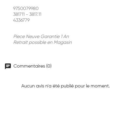
9750079980
381711 - 3817.11
4336779
Piece Neuve Garantie 1 An
Retrait possible en Magasin
chat
Commentaires (0)
Aucun avis n'a été publié pour le moment.