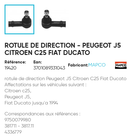
ROTULE DE DIRECTION - PEUGEOT J5
CITROEN C25 FIAT DUCATO
Référence:
Ean:
MAPCO
Fabricant:
19420
3701089331043
rotule de direction Peugeot J5 Citroen C25 Fiat Ducato
Affectations sur les véhicules suivant :
Citroen c25,
Peugeot J5,
Fiat Ducato jusqu'a 1994
Correspondances aux références :
9750079980
381711 - 3817.11
4336779