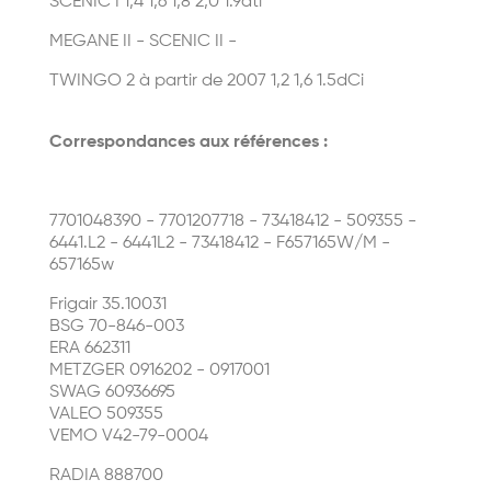
SCENIC I 1,4 1,6 1,8 2,0 1.9dti
MEGANE II - SCENIC II -
TWINGO 2 à partir de 2007 1,2 1,6 1.5dCi
Correspondances aux références :
7701048390 - 7701207718 - 73418412 - 509355 -
6441.L2 - 6441L2 - 73418412 - F657165W/M -
657165w
Frigair 35.10031
BSG 70-846-003
ERA 662311
METZGER 0916202 - 0917001
SWAG 60936695
VALEO 509355
VEMO V42-79-0004
RADIA 888700