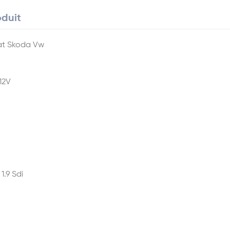
oduit
eat Skoda Vw
12V
1.9 Sdi