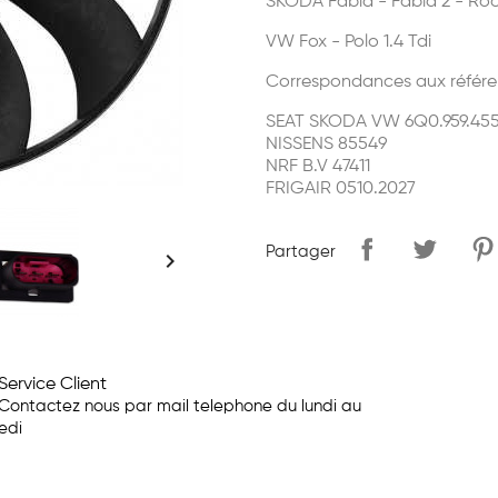
SKODA Fabia - Fabia 2 - Room
VW Fox - Polo 1.4 Tdi
Correspondances aux référe
SEAT SKODA VW 6Q0.959.455
NISSENS 85549
NRF B.V 47411
FRIGAIR 0510.2027
Partager

Service Client
Contactez nous par mail telephone du lundi au
edi