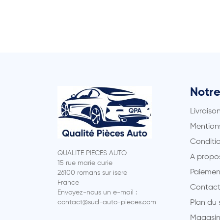
Notre
Livraiso
Mentions
Conditio
QUALITE PIECES AUTO
A propo
15 rue marie curie
Paiemen
26100 romans sur isere
France
Contact
Envoyez-nous un e-mail :
contact@sud-auto-pieces.com
Plan du 
Magasin