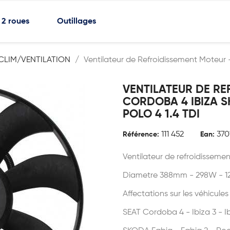
2 roues
Outillages
LIM/VENTILATION
Ventilateur de Refroidissement Moteur
VENTILATEUR DE RE
CORDOBA 4 IBIZA 
POLO 4 1.4 TDI
111 452
370
Référence:
Ean:
Ventilateur de refroidissem
Diametre 388mm - 298W - 1
Affectations sur les véhicules
SEAT Cordoba 4 - Ibiza 3 - Ib