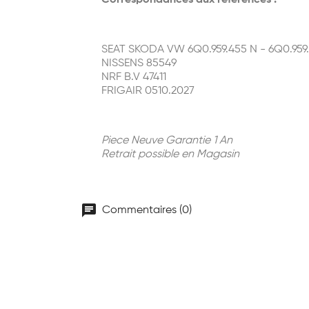
Correspondances aux références :
SEAT SKODA VW 6Q0.959.455 N - 6Q0.959
NISSENS 85549
NRF B.V 47411
FRIGAIR 0510.2027
Piece Neuve Garantie 1 An
Retrait possible en Magasin
chat
Commentaires (0)