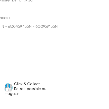
ster 1.4 Tdi 1.9 Sdi
nces :
 N - 6Q0.959.455N - 6Q0959455N
Click & Collect
Retrait possible au
magasin