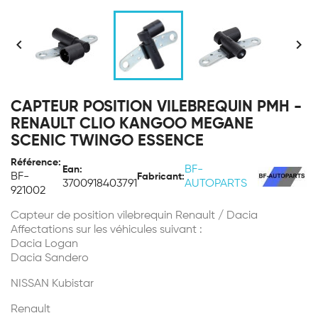


CAPTEUR POSITION VILEBREQUIN PMH -
RENAULT CLIO KANGOO MEGANE
SCENIC TWINGO ESSENCE
Référence:
BF-
Ean:
BF-
Fabricant:
3700918403791
AUTOPARTS
921002
Capteur de position vilebrequin Renault / Dacia
Affectations sur les véhicules suivant :
Dacia Logan
Dacia Sandero
NISSAN Kubistar
Renault