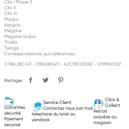
Clio I Phase 3
Clio II
Clio III
Modus
Kangoo
Mégane
Mégane Scénic
Thalia
Twingo
Correspondances aux références :
0 986 280 411 - 0986280411 - A2C59513358Z - S119915001Z
Partager
Click &
Service Client
Collect
Garanties
Contactez nous par mail
Retrait
sécurité
telephone du lundi au
possible au
Paiement
vendredi
magasin
securisé