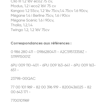
Clio III 1.2 16V eco2 75 cv,
Modus, 1.2 i eco2 16V 75 cv
Kangoo 1.2 55cv, 1.2 16v 75cv,1.4 75cv 1.6 90cv,
Mégane 1.4 i Berline 75cv, 1.6 i 90cv
Mégane Scénic 1.6 i 90cv,
Thalia, 1.2,1.4
Twingo 1.2, 1.2 16V 75cv
Correspondances aux références :
0 986 280 411 - 0986280411 - A2C59513358Z -
S119915001Z
6PU 009 110-401 - 6PU 009 163-641 - 6PU 009 163-
651 -
23798-00QAC
77 00 101 969 - 82 00 396 919 - 8200436025 - 82
00 643 171 -
7700101969