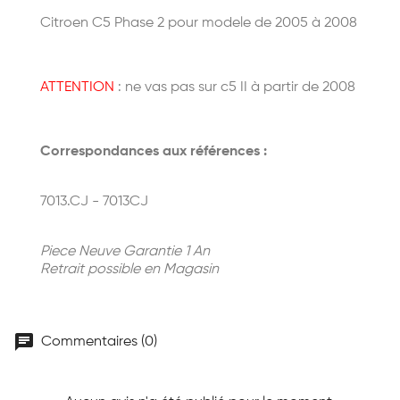
Citroen C5 Phase 2 pour modele de 2005 à 2008
ATTENTION
: ne vas pas sur c5 II à partir de 2008
Correspondances aux références :
7013.CJ - 7013CJ
Piece Neuve Garantie 1 An
Retrait possible en Magasin
chat
Commentaires (0)