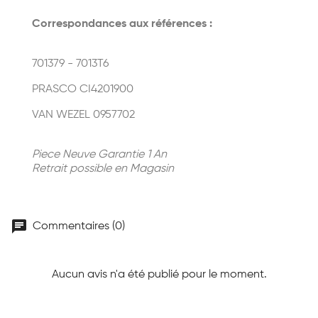
Correspondances aux références :
701379 - 7013T6
PRASCO CI4201900
VAN WEZEL 0957702
Piece Neuve Garantie 1 An
Retrait possible en Magasin
chat
Commentaires (0)
Aucun avis n'a été publié pour le moment.