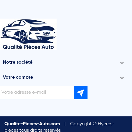

Notre société

Votre compte
Qualite-Pieces-Auto.com
|
Copyright © Hyeres-
pieces tous droits reservés