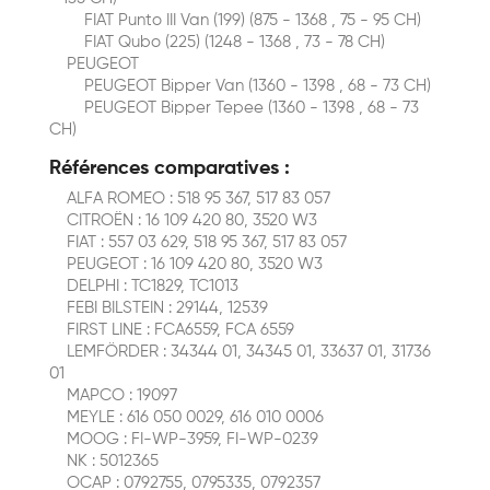
FIAT Punto III Van (199) (875 - 1368 , 75 - 95 CH)
FIAT Qubo (225) (1248 - 1368 , 73 - 78 CH)
PEUGEOT
PEUGEOT Bipper Van (1360 - 1398 , 68 - 73 CH)
PEUGEOT Bipper Tepee (1360 - 1398 , 68 - 73
CH)
Références comparatives :
ALFA ROMEO : 518 95 367, 517 83 057
CITROËN : 16 109 420 80, 3520 W3
FIAT : 557 03 629, 518 95 367, 517 83 057
PEUGEOT : 16 109 420 80, 3520 W3
DELPHI : TC1829, TC1013
FEBI BILSTEIN : 29144, 12539
FIRST LINE : FCA6559, FCA 6559
LEMFÖRDER : 34344 01, 34345 01, 33637 01, 31736
01
MAPCO : 19097
MEYLE : 616 050 0029, 616 010 0006
MOOG : FI-WP-3959, FI-WP-0239
NK : 5012365
OCAP : 0792755, 0795335, 0792357