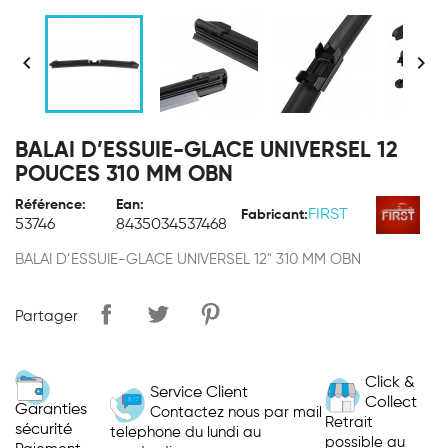


BALAI D’ESSUIE-GLACE UNIVERSEL 12
POUCES 310 MM OBN
Référence:
Ean:
FIRST
Fabricant:
53746
8435034537468
BALAI D’ESSUIE-GLACE UNIVERSEL 12" 310 MM OBN
Partager
Click &
Service Client
Collect
Garanties
Contactez nous par mail
Retrait
sécurité
telephone du lundi au
possible au