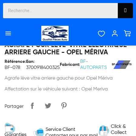

AGRAFE POUR LÈVE-VITRE ÉLECTRIQUE
ARRIERE GAUCHE - OPEL MÉRIVA
BF-
Référence:
Ean:
Fabricant:
BF-078
3700918400325
AUTOPARTS
Agrafe lève vitre arriere gauche pour Opel Mériva
Affectation sur le véhicule suivant : Opel Meriva
Partager
Click &
Service Client
Collect
Garanties
Contactez nous par mail