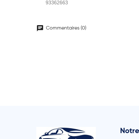
93362663
chat
Commentaires (0)
Notre