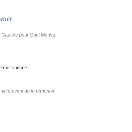
oduit
re Gauche pour Opel Meriva.
.
 le mecanisme.
e vitre avant de le remonter.