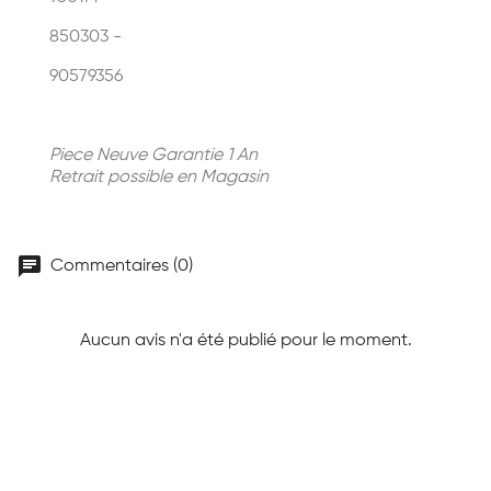
850303 -
90579356
Piece Neuve Garantie 1 An
Retrait possible en Magasin
chat
Commentaires (0)
Aucun avis n'a été publié pour le moment.