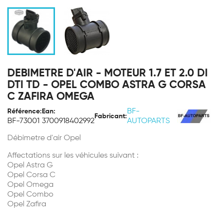
DEBIMETRE D'AIR - MOTEUR 1.7 ET 2.0 DI
DTI TD - OPEL COMBO ASTRA G CORSA
C ZAFIRA OMEGA
BF-
Référence:
Ean:
Fabricant:
BF-73001
3700918402992
AUTOPARTS
Débimetre d'air Opel
Affectations sur les véhicules suivant :
Opel Astra G
Opel Corsa C
Opel Omega
Opel Combo
Opel Zafira