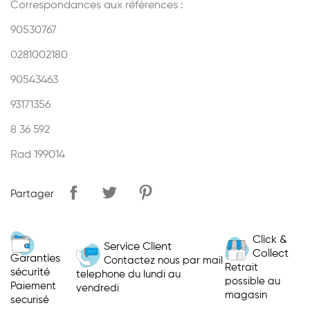
Correspondances aux références :
90530767
0281002180
90543463
93171356
8 36 592
Rad 199014
Partager
Click &
Service Client
Collect
Garanties
Contactez nous par mail
Retrait
sécurité
telephone du lundi au
possible au
Paiement
vendredi
magasin
securisé