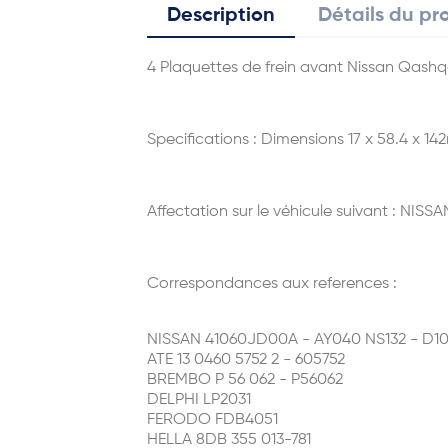
Description
Détails du pr
4 Plaquettes de frein avant Nissan Qashqa
Specifications : Dimensions 17 x 58.4 x 1
Affectation sur le véhicule suivant : NISSA
Correspondances aux references :
NISSAN 41060JD00A - AY040 NS132 - D
ATE 13 0460 5752 2 - 605752
BREMBO P 56 062 - P56062
DELPHI LP2031
FERODO FDB4051
HELLA 8DB 355 013-781