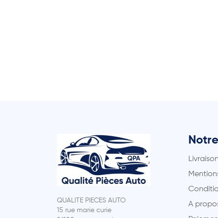
Notre
Livraiso
Mentions
Conditio
QUALITE PIECES AUTO
A propo
15 rue marie curie