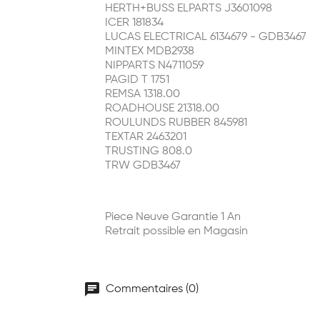
HERTH+BUSS ELPARTS J3601098
ICER 181834
LUCAS ELECTRICAL 6134679 - GDB3467
MINTEX MDB2938
NIPPARTS N4711059
PAGID T 1751
REMSA 1318.00
ROADHOUSE 21318.00
ROULUNDS RUBBER 845981
TEXTAR 2463201
TRUSTING 808.0
TRW GDB3467
Piece Neuve Garantie 1 An
Retrait possible en Magasin
chat
Commentaires (0)