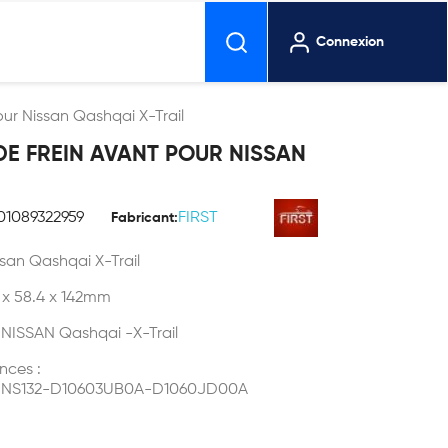
Connexion
our Nissan Qashqai X-Trail
DE FREIN AVANT POUR NISSAN
01089322959
FIRST
Fabricant:
ssan Qashqai X-Trail
7 x 58.4 x 142mm
s NISSAN Qashqai -X-Trail
nces :
 NS132-D10603UB0A-D1060JD00A