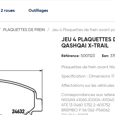
2 roues
Outillages
PLAQUETTES DE FREIN
Jeu 4 Plaquettes de frein avant p
JEU 4 PLAQUETTES 
QASHQAI X-TRAIL
5001123
37
Référence:
Ean:
Plaquettes de frein avant Ni
Specification : Dimensions 1
Affectations sur les véhicule
Correspondances aux refere
NISSAN 41060JD00A-AY040
ATE 13 0460 5752 2-605752
BREMBO P 56 062-P56062