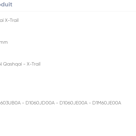
oduit
i X-Trail
42mm
N Qashqai - X-Trail
10603UB0A - D1060JD00A - D1060JE00A - D1M60JE00A