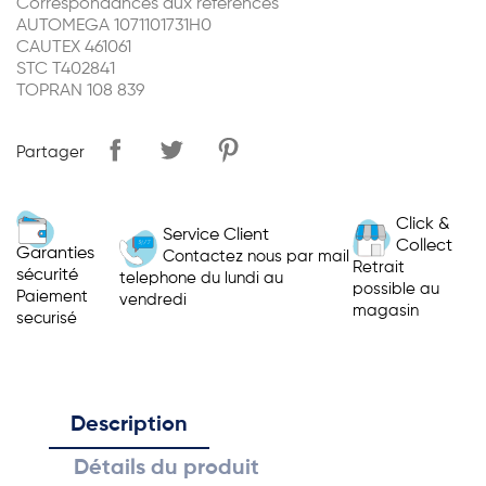
Correspondances aux references
AUTOMEGA 1071101731H0
CAUTEX 461061
STC T402841
TOPRAN 108 839
Partager
Click &
Service Client
Collect
Garanties
Contactez nous par mail
Retrait
sécurité
telephone du lundi au
possible au
Paiement
vendredi
magasin
securisé
Description
Détails du produit