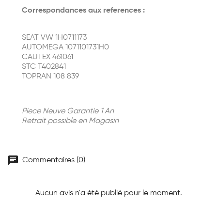
Correspondances aux references :
SEAT VW 1H0711173
AUTOMEGA 1071101731H0
CAUTEX 461061
STC T402841
TOPRAN 108 839
Piece Neuve Garantie 1 An
Retrait possible en Magasin
chat
Commentaires (0)
Aucun avis n'a été publié pour le moment.