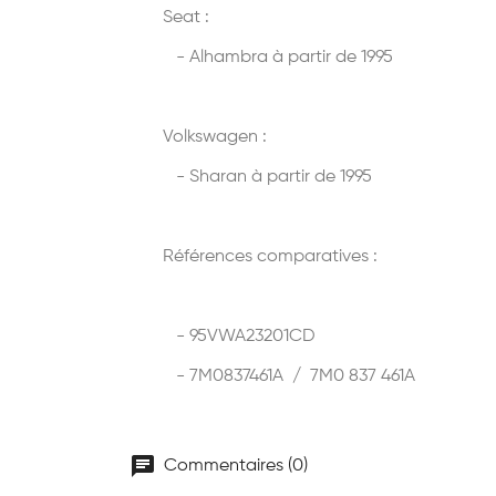
Seat :
- Alhambra
à partir de 1995
Volkswagen :
- Sharan
à partir de 1995
Références comparatives :
- 95VWA23201CD
- 7M0837461A / 7M0 837 461A
chat
Commentaires (0)