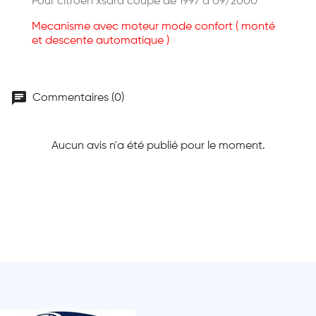
Pour citroen xsara coupé de 1997 à 09/2000
Mecanisme avec moteur mode confort ( monté
et descente automatique )
chat
Commentaires (0)
Aucun avis n'a été publié pour le moment.