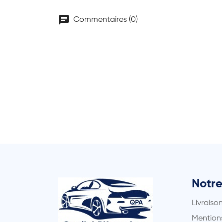
chat
Commentaires (0)
Notre
Livraiso
Mentions