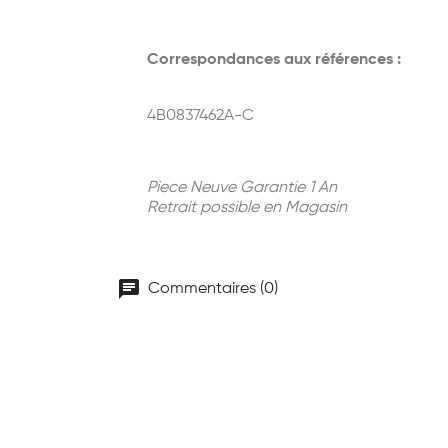
Correspondances aux références :
4B0837462A-C
Piece Neuve Garantie 1 An
Retrait possible en Magasin
chat
Commentaires (0)