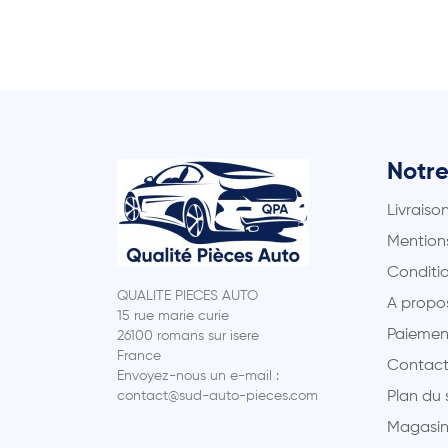
Notre
Livraiso
Mentions
Conditio
QUALITE PIECES AUTO
A propo
15 rue marie curie
Paiemen
26100 romans sur isere
France
Contact
Envoyez-nous un e-mail :
contact@sud-auto-pieces.com
Plan du 
Magasin