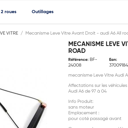
2 roues
Outillages
VE VITRE
Mecanisme Leve Vitre Avant Droit - audi A6 All r
MECANISME LEVE VI
ROAD
BF-
Référence:
Ean:
24008
3700918
mecanisme Leve Vitre Audi A
Affectations sur les véhicules
Audi A6 de 97 à 04
Info Produit:
sans moteur
Emplacement :
pour coté passagé avant