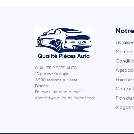
Notre
Livraiso
Mentions
Conditio
QUALITE PIECES AUTO
A propo
15 rue marie curie
Paiemen
26100 romans sur isere
France
Contact
Envoyez-nous un e-mail :
contact@sud-auto-pieces.com
Plan du 
Magasin