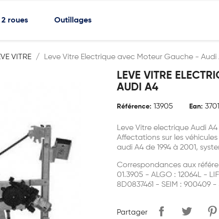
2 roues
Outillages
EVE VITRE
Leve Vitre Electrique avec Moteur Gauche - Audi
LEVE VITRE ELECTR
AUDI A4
13905
370
Référence:
Ean:
Leve Vitre electrique Audi A
Affectations sur les véhicules
audi A4 de 1994 à 2001, syst
Correspondances aux référe
01.3905 - ALGO : 12064L - L
8D0837461 - SEIM : 900409 
Partager