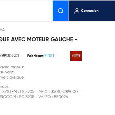
Connexion
 A4
IQUE AVEC MOTEUR GAUCHE -
1089307741
FIRST
Fabricant:
4 avec moteur
 suivant :
eme classique
nces :
IFTSYSTEM : LS.3905 - MAG : 350103289000 -
- SICCOM : SC.3905 - VALEO : 850026