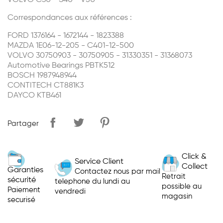
VOLVO C30 - S40 - V50
Correspondances aux références :
FORD 1376164 - 1672144 - 1823388
MAZDA 1E06-12-205 - C401-12-500
VOLVO 30750903 - 30750905 - 31330351 - 31368073
Automotive Bearings PBTK512
BOSCH 1987948944
CONTITECH CT881K3
DAYCO KTB461
Partager
Click &
Service Client
Collect
Garanties
Contactez nous par mail
Retrait
sécurité
telephone du lundi au
possible au
Paiement
vendredi
magasin
securisé