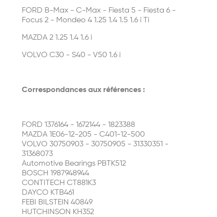
FORD B-Max - C-Max - Fiesta 5 - Fiesta 6 -
Focus 2 - Mondeo 4 1.25 1.4 1.5 1.6 i Ti
MAZDA 2 1.25 1.4 1.6 i
VOLVO C30 - S40 - V50 1.6 i
Correspondances aux références :
FORD 1376164 - 1672144 - 1823388
MAZDA 1E06-12-205 - C401-12-500
VOLVO 30750903 - 30750905 - 31330351 -
31368073
Automotive Bearings PBTK512
BOSCH 1987948944
CONTITECH CT881K3
DAYCO KTB461
FEBI BILSTEIN 40849
HUTCHINSON KH352