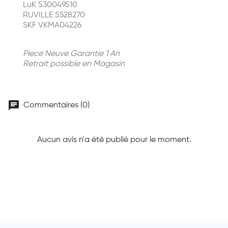
LuK 530049510
RUVILLE 5528270
SKF VKMA04226
Piece Neuve Garantie 1 An
Retrait possible en Magasin
chat
Commentaires (0)
Aucun avis n'a été publié pour le moment.