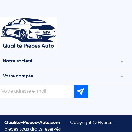

Notre société

Votre compte
Qualite-Pieces-Auto.com
|
Copyright © Hyeres-
pieces tous droits reservés