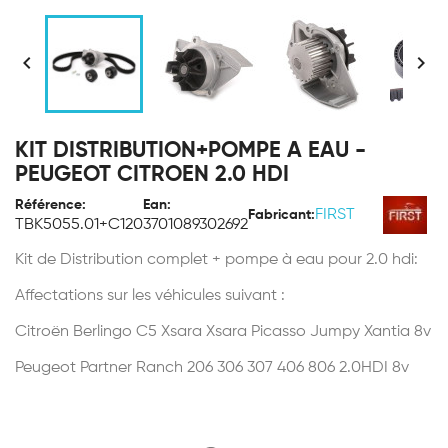


KIT DISTRIBUTION+POMPE A EAU -
PEUGEOT CITROEN 2.0 HDI
Référence:
Ean:
FIRST
Fabricant:
TBK5055.01+C120
3701089302692
Kit de Distribution complet + pompe à eau pour 2.0 hdi:
Affectations sur les véhicules suivant :
Citroën Berlingo C5 Xsara Xsara Picasso Jumpy Xantia 8v
Peugeot Partner Ranch 206 306 307 406 806 2.0HDI 8v