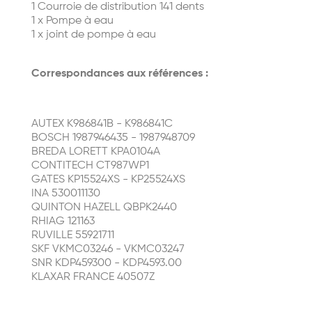
1 Courroie de distribution 141 dents
1 x Pompe à eau
1 x joint de pompe à eau
Correspondances aux références :
AUTEX K986841B - K986841C
BOSCH 1987946435 - 1987948709
BREDA LORETT KPA0104A
CONTITECH CT987WP1
GATES KP15524XS - KP25524XS
INA 530011130
QUINTON HAZELL QBPK2440
RHIAG 121163
RUVILLE 55921711
SKF VKMC03246 - VKMC03247
SNR KDP459300 - KDP4593.00
KLAXAR FRANCE 40507Z