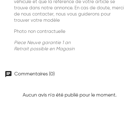
véhicule et que la référence de votre article se
trouve dans notre annonce. En cas de doute, merci
de nous contacter, nous vous guiderons pour
trouver votre modèle
Photo non contractuelle
Piece Neuve garantie 1 an
Retrait possible en Magasin
chat
Commentaires (0)
Aucun avis n'a été publié pour le moment.