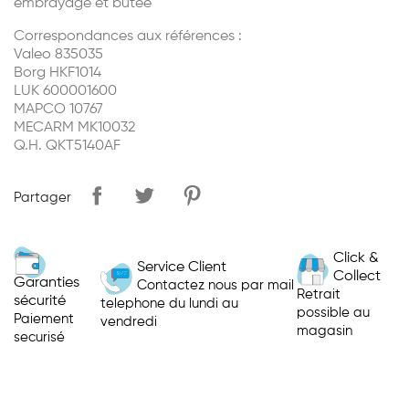
embrayage et butée
Correspondances aux références :
Valeo 835035
Borg HKF1014
LUK 600001600
MAPCO 10767
MECARM MK10032
Q.H. QKT5140AF
Partager
Click &
Service Client
Collect
Garanties
Contactez nous par mail
Retrait
sécurité
telephone du lundi au
possible au
Paiement
vendredi
magasin
securisé