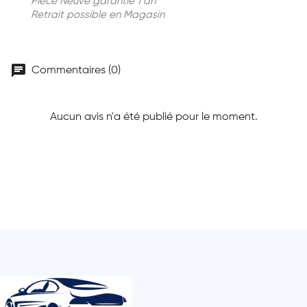
Piece Neuve garantie 1 an
Retrait possible en Magasin
chat
Commentaires (0)
Aucun avis n'a été publié pour le moment.