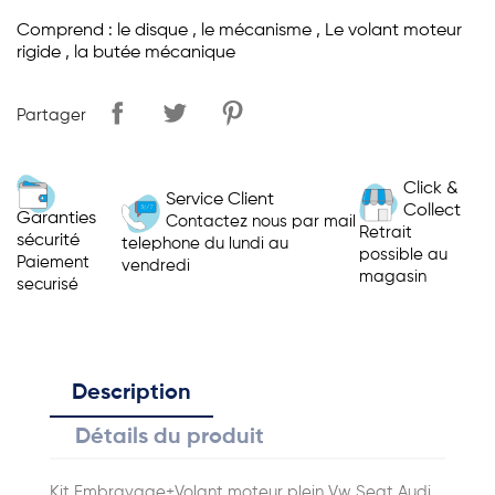
Comprend : le disque , le mécanisme , Le volant moteur
rigide , la butée mécanique
Partager
Click &
Service Client
Collect
Garanties
Contactez nous par mail
Retrait
sécurité
telephone du lundi au
possible au
Paiement
vendredi
magasin
securisé
Description
Détails du produit
Kit Embrayage+Volant moteur plein Vw Seat Audi