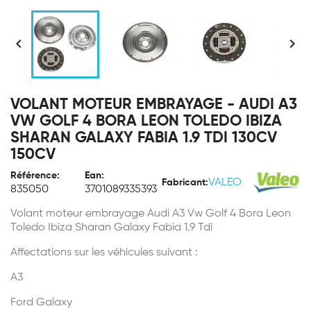


VOLANT MOTEUR EMBRAYAGE - AUDI A3
VW GOLF 4 BORA LEON TOLEDO IBIZA
SHARAN GALAXY FABIA 1.9 TDI 130CV
150CV
Référence:
Ean:
VALEO
Fabricant:
835050
3701089335393
Volant moteur embrayage Audi A3 Vw Golf 4 Bora Leon
Toledo Ibiza Sharan Galaxy Fabia 1.9 Tdi
Affectations sur les véhicules suivant :
A3
Ford Galaxy