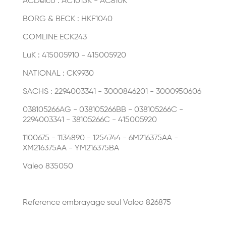
ACDelco : AC1015K - AC810K
BORG & BECK : HKF1040
COMLINE ECK243
LuK : 415005910 - 415005920
NATIONAL : CK9930
SACHS : 2294003341 - 3000846201 - 3000950606
038105266AG - 038105266BB - 038105266C -
2294003341 - 38105266C - 415005920
1100675 - 1134890 - 1254744 - 6M216375AA -
XM216375AA - YM216375BA
Valeo 835050
Reference embrayage seul Valeo 826875