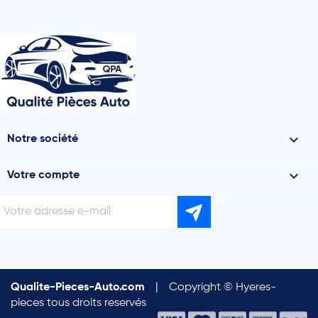

Notre société

Votre compte
Qualite-Pieces-Auto.com
|
Copyright © Hyeres-
pieces tous droits reservés