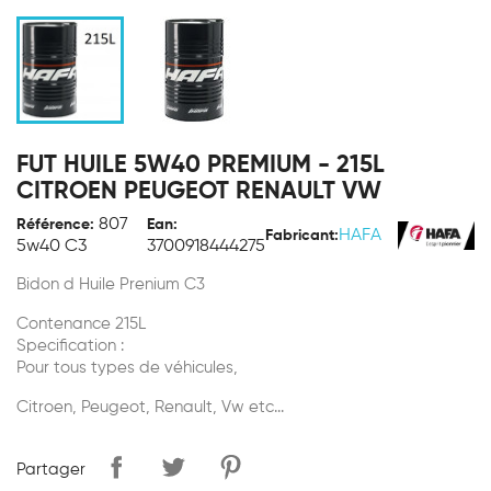
FUT HUILE 5W40 PREMIUM - 215L
CITROEN PEUGEOT RENAULT VW
807
Référence:
Ean:
HAFA
Fabricant:
5w40 C3
3700918444275
Bidon d Huile Prenium C3
Contenance 215L
Specification :
Pour tous types de véhicules,
Citroen, Peugeot, Renault, Vw etc...
Partager