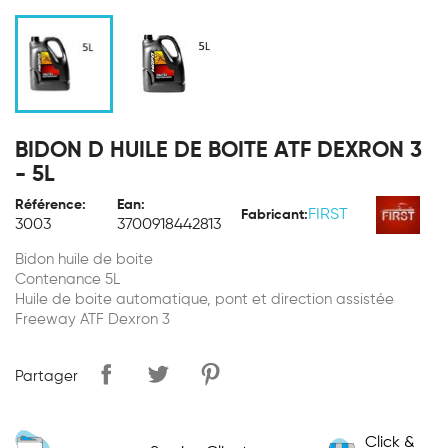
BIDON D HUILE DE BOITE ATF DEXRON 3
- 5L
Référence:
Ean:
FIRST
Fabricant:
3003
3700918442813
Bidon huile de boite
Contenance 5L
Huile de boite automatique, pont et direction assistée
Freeway ATF Dexron 3
Partager
Click &