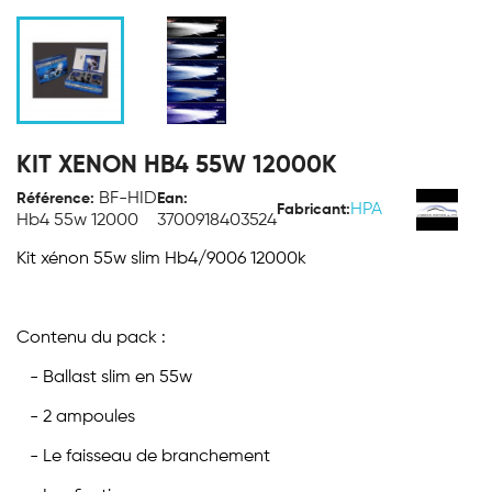
KIT XENON HB4 55W 12000K
BF-HID
Référence:
Ean:
HPA
Fabricant:
Hb4 55w 12000
3700918403524
Kit xénon 55w slim Hb4/9006 12000k
Contenu du pack :
- Ballast slim en 55w
- 2 ampoules
- Le faisseau de branchement