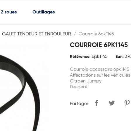
2 roues
Outillages
GALET TENDEUR ET ENROULEUR
Courroie 6pk1145
COURROIE 6PK1145
6pk1145
37
Référence:
Ean:
Courroie accessoire 6pk1145
Affectations sur les véhicules
Citroen Jumpy
Peugeot
Partager