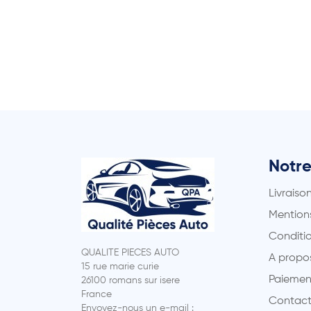
Notre
Livraiso
Mentions
Conditio
QUALITE PIECES AUTO
A propo
15 rue marie curie
Paiemen
26100 romans sur isere
France
Contact
Envoyez-nous un e-mail :