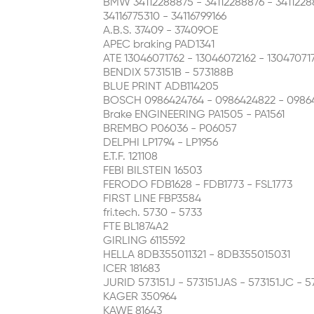
BMW 34112288875 - 34112288876 - 3411228887
34116775310 - 34116799166
A.B.S. 37409 - 37409OE
APEC braking PAD1341
ATE 13046071762 - 13046072162 - 13047071
BENDIX 573151B - 573188B
BLUE PRINT ADB114205
BOSCH 0986424764 - 0986424822 - 09864
Brake ENGINEERING PA1505 - PA1561
BREMBO P06036 - P06057
DELPHI LP1794 - LP1956
E.T.F. 121108
FEBI BILSTEIN 16503
FERODO FDB1628 - FDB1773 - FSL1773
FIRST LINE FBP3584
fri.tech. 5730 - 5733
FTE BL1874A2
GIRLING 6115592
HELLA 8DB355011321 - 8DB355015031
ICER 181683
JURID 573151J - 573151JAS - 573151JC - 
KAGER 350964
KAWE 81643