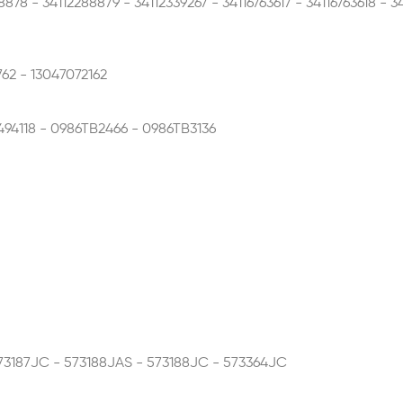
8 - 34112288879 - 34112339267 - 34116763617 - 34116763618 - 34
762 - 13047072162
94118 - 0986TB2466 - 0986TB3136
573187JC - 573188JAS - 573188JC - 573364JC