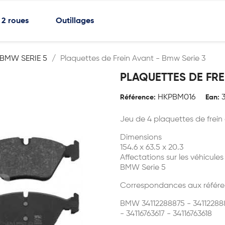
2 roues
Outillages
BMW SERIE 5
Plaquettes de Frein Avant - Bmw Serie 3
PLAQUETTES DE FRE
HKPBM016
Référence:
Ean:
Jeu de 4 plaquettes de frein
Dimensions
154.6 x 63.5 x 20.3
Affectations sur les véhicules
BMW Serie 5
Correspondances aux référe
BMW 34112288875 - 341122888
- 34116763617 - 34116763618