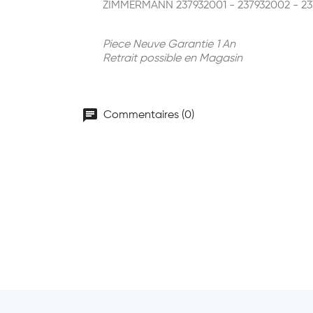
ZIMMERMANN 237932001 - 237932002 - 237
Piece Neuve Garantie 1 An
Retrait possible en Magasin
chat
Commentaires (0)