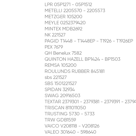
LPR 05P1271 - 05P1512
METELLI 2205570 - 2205573
METZGER 105200
MEYLE 0252379420
MINTEX MDB2692
NK 221527
PAGID T1448 - T1448EP - T1926 - T1926EP
PEX 7679
QH Benelux 7582
QUINTON HAZELL BP1424 - BP1503
REMSA 105200
ROULUNDS RUBBER 845181
sbs 221527
SBS 1501221527
SPIDAN 32934
SWAG 20916503
TEXTAR 2379301 - 2379381 - 2379391 - 2379
TRISCAN 811011050
TRUSTING 5730 - 5733
TRW GDB1559
VAICO V208118 - V208126
VALEO 301640 - 598640