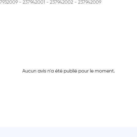
932009 - 237942001 - 237942002 - 237942009
Aucun avis n'a été publié pour le moment.