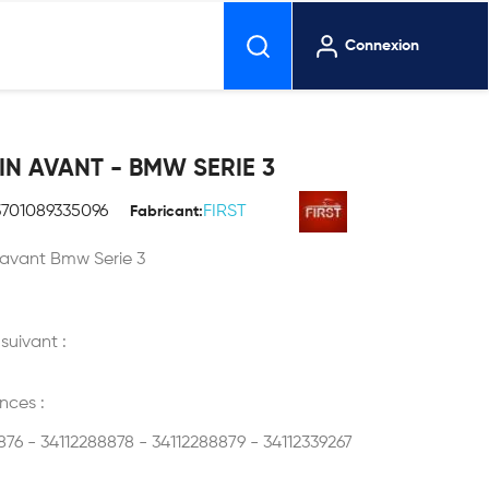
Connexion
IN AVANT - BMW SERIE 3
3701089335096
FIRST
Fabricant:
 avant Bmw Serie 3
 suivant :
nces :
76 - 34112288878 - 34112288879 - 34112339267