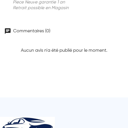
Piece Neuve garantie 1 an
Retrait possible en Magasin
chat
Commentaires (0)
Aucun avis n'a été publié pour le moment.