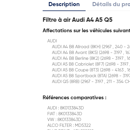
Description
Détails du pr
Filtre à air Audi A4 A5 Q5
Affectations sur les véhicules suivant
AUDI
AUDI A4 B8 Allroad (8KH) (2967 , 240 - 2
AUDI A4 B8 Avant (8K5) (2698 - 3197 , 16
AUDI A4 B8 Berline (8K2) (2698 - 3197 , 1
AUDI A5 B8 Cabriolet (8F7) (2698 - 3197 ,
AUDI A5 B8 Coupe (8T3) (2698 - 4163 , 16
AUDI A5 B8 Sportback (8TA) (2698 - 3197 
AUDI Q5 (8RB) (2967 - 3197 , 211 - 354 CH
Références comparatives :
AUDI : 8K0133843D
FIAT : 8K0133843D
VW : 8K0133843D
ALCO FILTER : MD5322