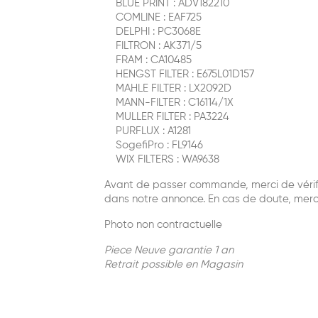
BLUE PRINT : ADV182210
COMLINE : EAF725
DELPHI : PC3068E
FILTRON : AK371/5
FRAM : CA10485
HENGST FILTER : E675L01D157
MAHLE FILTER : LX2092D
MANN-FILTER : C16114/1X
MULLER FILTER : PA3224
PURFLUX : A1281
SogefiPro : FL9146
WIX FILTERS : WA9638
Avant de passer commande, merci de vérifie
dans notre annonce. En cas de doute, merc
Photo non contractuelle
Piece Neuve garantie 1 an
Retrait possible en Magasin