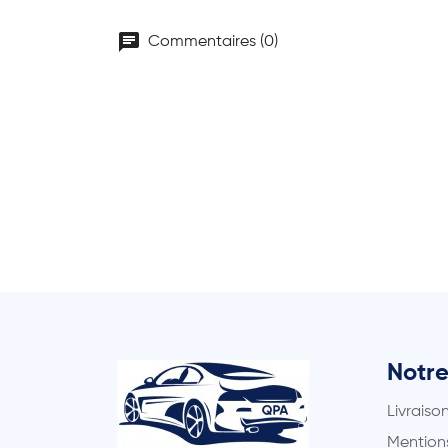
chat
Commentaires (0)
Notre
Livraiso
Mentions