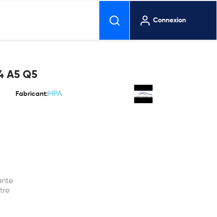
Connexion
4 A5 Q5
HPA
Fabricant:
rante
tre