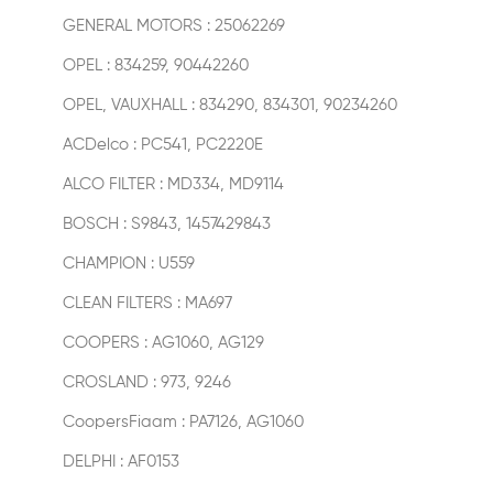
GENERAL MOTORS : 25062269
OPEL : 834259, 90442260
OPEL, VAUXHALL : 834290, 834301, 90234260
ACDelco : PC541, PC2220E
ALCO FILTER : MD334, MD9114
BOSCH : S9843, 1457429843
CHAMPION : U559
CLEAN FILTERS : MA697
COOPERS : AG1060, AG129
CROSLAND : 973, 9246
CoopersFiaam : PA7126, AG1060
DELPHI : AF0153