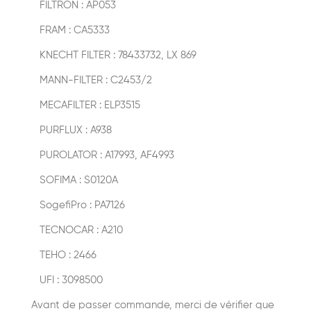
FILTRON : AP053
FRAM : CA5333
KNECHT FILTER : 78433732, LX 869
MANN-FILTER : C2453/2
MECAFILTER : ELP3515
PURFLUX : A938
PUROLATOR : A17993, AF4993
SOFIMA : S0120A
SogefiPro : PA7126
TECNOCAR : A210
TEHO : 2466
UFI : 3098500
Avant de passer commande, merci de vérifier que