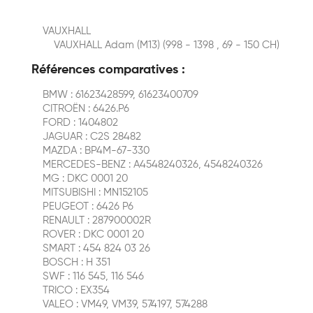
VAUXHALL
VAUXHALL Adam (M13) (998 - 1398 , 69 - 150 CH)
Références comparatives :
BMW : 61623428599, 61623400709
CITROËN : 6426.P6
FORD : 1404802
JAGUAR : C2S 28482
MAZDA : BP4M-67-330
MERCEDES-BENZ : A4548240326, 4548240326
MG : DKC 0001 20
MITSUBISHI : MN152105
PEUGEOT : 6426 P6
RENAULT : 287900002R
ROVER : DKC 0001 20
SMART : 454 824 03 26
BOSCH : H 351
SWF : 116 545, 116 546
TRICO : EX354
VALEO : VM49, VM39, 574197, 574288