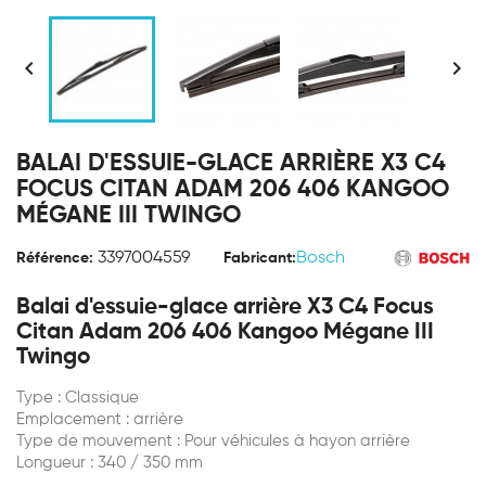


BALAI D'ESSUIE-GLACE ARRIÈRE X3 C4
FOCUS CITAN ADAM 206 406 KANGOO
MÉGANE III TWINGO
3397004559
Bosch
Référence:
Fabricant:
Balai d'essuie-glace arrière X3 C4 Focus
Citan Adam 206 406 Kangoo Mégane III
Twingo
Type : Classique
Emplacement : arrière
Type de mouvement : Pour véhicules à hayon arrière
Longueur : 340 / 350 mm