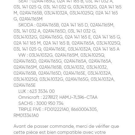
SEAT : 02A141165G, 02A 141 165 B, 03L 141 032 A,
03L 141 025 Q, 03L 141 032 G, 03L141032G, 02A 141 165
M, 02A141165B, 03L141032A, 03L141025Q, 02A 141 165
G, 02A141165M
SKODA : 02A141165B, 02A 141 165 D, 02A141165M,
03L 141 032 A, 02A141165D, 03L 141 032 G,
03L141032G, 02A141165G, 02A 141 165 E, 02A 141 165 G,
02A 141 165 M, 02A 141 165 B, 02A141165A, 03L141025Q,
03L 141 025 Q, 02A141165E, 03L141032A, 02A 141 165 A
VW : 03L141032G, 02A141165M, 03L141025Q,
02A141165D, 02A141165G, 02A141165A, 02A141165A,
02A141165M, 02A141165B, 03L141032, 03L141032,
02A141165B, 02A141165D, 02A141165E, 03L141032A,
03L141025Q, 03L141032G, 02A141165G, 03L141032A,
02A141165E
LUK : 623 3534 00
Omnicraft : 2278127, HAMJ-7L596-CTAA
SACHS : 3000 950 734
TRIPLE FIVE : FD012221A0, 8660004305,
RM013341A0
Avant de passer commande, merci de vérifier que
cette pièce est bien compatible avec votre