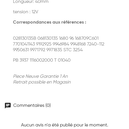
Longueur: 40mm
tension : 12V
Correspondances aux références :
028130135B 068130135 1680 96 168709C601
7701041143 9192925 9946984 9948168 7240-112
9950631 9971792 9971835 STC 3254
PB 3937
1116002000 T 01040
Piece Neuve Garantie 1 An
Retrait possible en Magasin
chat
Commentaires (0)
Aucun avis n'a été publié pour le moment.