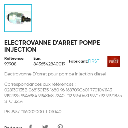
ELECTROVANNE D'ARRET POMPE
INJECTION
Référence:
Ean:
FIRST
Fabricant:
99908
8436542840019
Electrovanne D'arret pour pompe injection diesel
Correspondances aux références :
028130135B 068130135 1680 96 168709C601 7701041143
9192925 9946984 9948168 7240-112 9950631 9971792 9971835
STC 3254
PB 3937
1116002000 T 01040