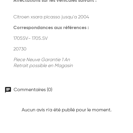
Affectations sur les véhicules suivant :
Citroen xsara picasso jusqu'a 2004
Correspondances aux références :
1705SV- 1705.SV
20730
Piece Neuve Garantie 1 An
Retrait possible en Magasin
chat
Commentaires (0)
Aucun avis n'a été publié pour le moment.