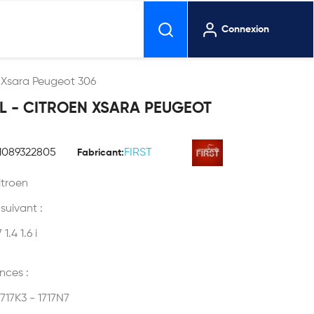
Connexion
n Xsara Peugeot 306
L - CITROEN XSARA PEUGEOT
1089322805
FIRST
Fabricant:
itroen
 suivant :
1.4 1.6 i
nces :
17K3 - 1717N7