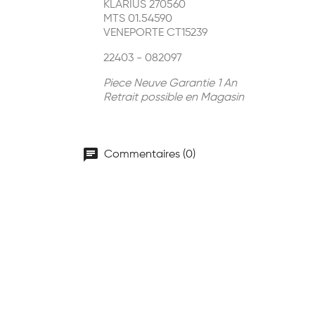
KLARIUS 270560
MTS 01.54590
VENEP
ORTE CT15239
22403 - 082097
Piece Neuve Garantie 1 An
Retrait possible en Magasin
chat
Commentaires (0)