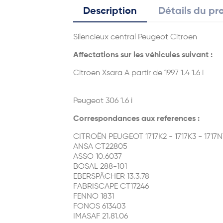
Description
Détails du pr
Silencieux central Peugeot Citroen
Affectations sur les véhicules suivant :
Citroen Xsara A partir de 1997 1.4 1.6 i
Peugeot 306 1.6 i
Correspondances aux references :
CITROËN PEUGEOT 1717K2 - 1717K3 - 1717N
ANSA CT22805
ASSO 10.6037
BOSAL 288-101
EBERSPÄCHER 13.3.78
FABRISCAPE CT17246
FENNO 1831
FONOS 613403
IMASAF 21.81.06