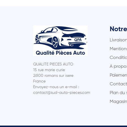
Notre
Livraiso
Mentions
Conditio
QUALITE PIECES AUTO
A propo
15 rue marie curie
Paiemen
26100 romans sur isere
France
Contact
Envoyez-nous un e-mail :
contact@sud-auto-pieces.com
Plan du 
Magasin