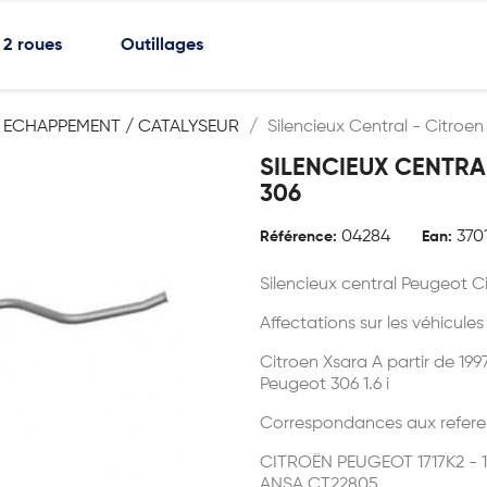
2 roues
Outillages
ECHAPPEMENT / CATALYSEUR
Silencieux Central - Citroe
SILENCIEUX CENTRA
306
04284
370
Référence:
Ean:
Silencieux central Peugeot C
Affectations sur les véhicules
Citroen Xsara A partir de 1997 
Peugeot 306 1.6 i
Correspondances aux refere
CITROËN PEUGEOT 1717K2 - 17
ANSA CT22805