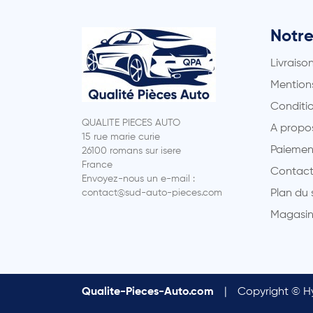
Notre
Livraiso
Mentions
Conditio
QUALITE PIECES AUTO
A propo
15 rue marie curie
Paiemen
26100 romans sur isere
France
Contact
Envoyez-nous un e-mail :
contact@sud-auto-pieces.com
Plan du 
Magasin
Qualite-Pieces-Auto.com
|
Copyright © Hy