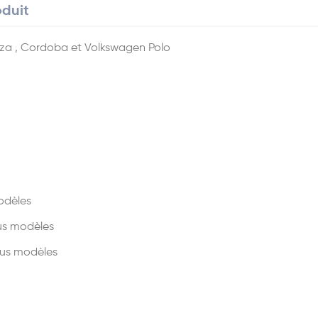
oduit
biza , Cordoba et Volkswagen Polo
odèles
us modèles
ous modèles