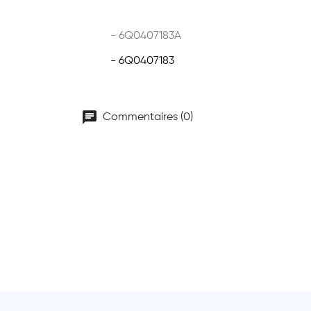
- 6Q0407183A
- 6Q0407183
chat
Commentaires (0)