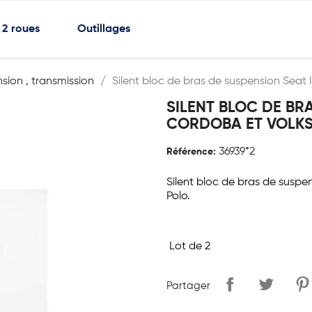
2 roues
Outillages
nsion , transmission
Silent bloc de bras de suspension Seat I
SILENT BLOC DE BRA
CORDOBA ET VOLKSW
36939*2
Référence:
Silent bloc de bras de suspe
Polo.
Lot de 2
Partager