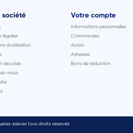
 société
Votre compte
n
Informations personnelles
 légales
Commandes
ns d'utilisation
Avoirs
s
Adresses
t sécurisé
Bons de réduction
ez-nous
site
s
eres-pieces tous droits reservés