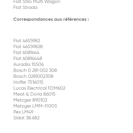
Fiat Stilo Multi Wagon
Fiat Strada
Correspondances aux références :
Fiat 4655982
Fiat 46559828
Fiat 6081644
Fiat 60816448
Auradia 15506
Bosch 0 281 002 308
Bosch 0281002308
Hoffer 7516015
Lucas Electrical FDM602
Meat & Doria 86015
Metzger 890102
Metzger LMM-FI003
Pex LM49
Sidat 38.682