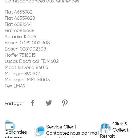
Correspondances aux références :
Fiat 4655982
Fiat 46559828
Fiat 6081644
Fiat 60816448
Auradia 15506
Bosch 0 281 002 308
Bosch 0281002308
Hoffer 7516015
Lucas Electrical FDM602
Meat & Doria 86015
Metzger 890102
Metzger LMM-FI003
Pex LM49
Partager
Click &
Service Client
Collect
Garanties
Contactez nous par mail
Retrait