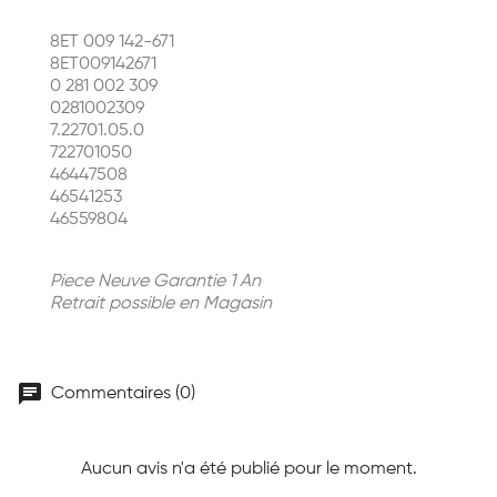
8ET 009 142-671
8ET009142671
0 281 002 309
0281002309
7.22701.05.0
722701050
46447508
46541253
46559804
Piece Neuve Garantie 1 An
Retrait possible en Magasin
chat
Commentaires (0)
Aucun avis n'a été publié pour le moment.