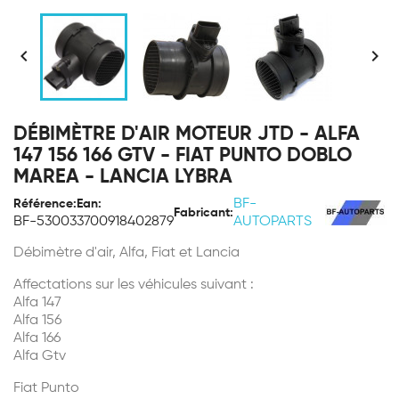


DÉBIMÈTRE D'AIR MOTEUR JTD - ALFA
147 156 166 GTV - FIAT PUNTO DOBLO
MAREA - LANCIA LYBRA
BF-
Référence:
Ean:
Fabricant:
BF-53003
3700918402879
AUTOPARTS
Débimètre d'air, Alfa, Fiat et Lancia
Affectations sur les véhicules suivant :
Alfa 147
Alfa 156
Alfa 166
Alfa Gtv
Fiat Punto