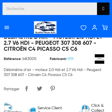

DÉBIMÈTRE D'AIR - MOTEUR 2.0 HDI ET
2.7 V6 HDI - PEUGEOT 307 308 607 -
CITROËN C4 PICASSO C5 C6
b83005
HPA
Référence:
Fabricant:
Débimètre d'air - moteur 2.0 Hdi et 2.7 V6 Hdi - Peugeot
307 308 607 - Citroën C4 Picasso C5 C6
Partager
Click &
Service Client
Collect