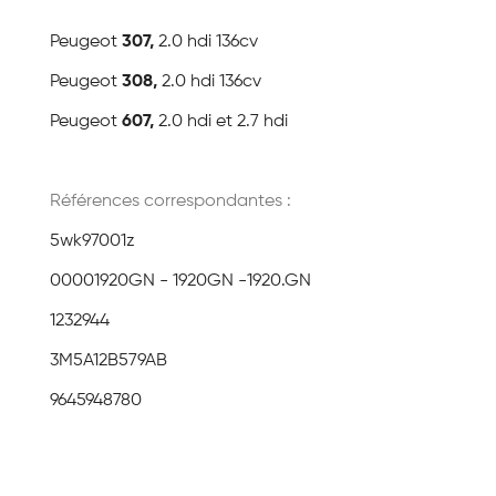
Peugeot
307,
2.0 hdi 136cv
Peugeot
308,
2.0 hdi 136cv
Peugeot
607,
2.0 hdi et 2.7 hdi
Références correspondantes :
5wk97001z
00001920GN - 1920GN -1920.GN
1232944
3M5A12B579AB
9645948780