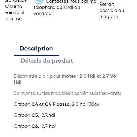
Garanties
Contactez nous par mail
Retrait
sécurité
telephone du lundi au
possible au
Paiement
vendredi
magasin
securisé
Description
Détails du produit
Débimètre d'air, pour
moteur 2.0 Hdi
et
2.7 V6
Hdi
Se monte sur les modèles des véhicules suivants:
Citroen
C4
et
C4 Picasso,
2.0 hdi 136cv
Citroen
C5,
2.7.hdi
Citroen
C6,
2.7 hdi