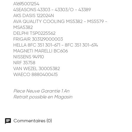
A1695001254
4SEASONS 43303 - 43303/O - 43389
AKS DASIS 122024N
AVA QUALITY COOLING MS5382 - MS5579 -
MSA5382
DELPHI TSP0225562
FRIGAIR 303129000003
HELLA 8FC 351 301-671 - 8FC 351 301-674
MAGNETI MARELLI BC606
NISSENS 94910
NRF 35758
VAN WEZEL 30005382
WAECO 8880400415
Piece Neuve Garantie 1 An
Retrait possible en Magasin
chat
Commentaires (0)