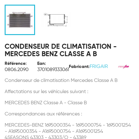
CONDENSEUR DE CLIMATISATION -
MERCEDES BENZ CLASSE A B
Référence:
Ean:
FRIGAIR
Fabricant:
0806.2090
3701089333061
Condenseur de climatisation Mercedes Classe A B
Affectations sur les véhicules suivant :
MERCEDES BENZ Classe A - Classe B
Correspondances aux références :
MERCEDES-BENZ 1695000354 - 1695000754 - 1695001254
- A1695000354 - A1695000754 - A1695001254
4SEASONS 43303 - 43303/O - 43389