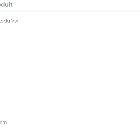
oduit
Skoda Vw
 mm