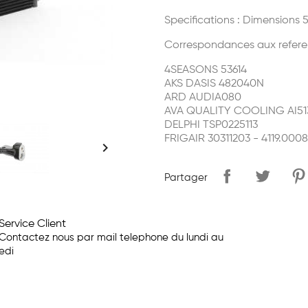
Specifications : Dimensions
Correspondances aux refere
4SEASONS 53614
AKS DASIS 482040N
ARD AUDIA080
AVA QUALITY COOLING AI51
DELPHI TSP0225113
FRIGAIR 30311203 - 4119.0008

Partager
Service Client
Contactez nous par mail telephone du lundi au
edi