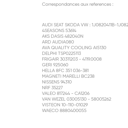
Correspondances aux references :
AUDI SEAT SKODA VW : 1J0820411B-1J08
4SEASONS 53614
AKS DASIS 482040N
ARD AUDIA080
AVA QUALITY COOLING AI5130
DELPHI TSP0225113
FRIGAIR 30311203 - 4119.0008
GERI 925060
HELLA 8FC 351 036-381
MAGNETI MARELLI BC238
NISSENS 94310
NRF 35227
VALEO 817244 - CA1206
VAN WEZEL 03005130 - 58005262
VISTEON 10-110-01029
WAECO 8880400055