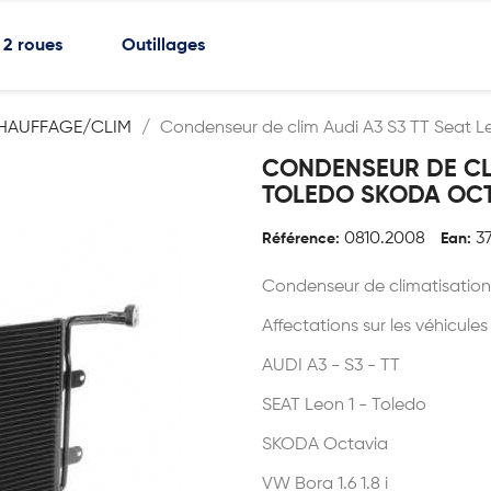
2 roues
Outillages
HAUFFAGE/CLIM
Condenseur de clim Audi A3 S3 TT Seat 
CONDENSEUR DE CLI
TOLEDO SKODA OC
0810.2008
3
Référence:
Ean:
Condenseur de climatisatio
Affectations sur les véhicules
AUDI A3 - S3 - TT
SEAT Leon 1 - Toledo
SKODA Octavia
VW Bora 1.6 1.8 i