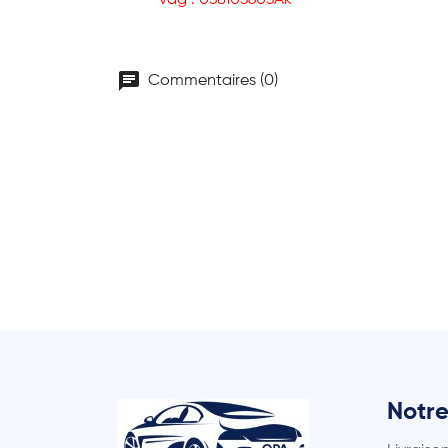
- vag : 038103603Ak
chat
Commentaires (0)
Notre