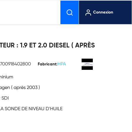
Connexion
UR : 1.9 ET 2.0 DIESEL ( APRÈS
3700918402800
HPA
Fabricant:
uminium
agen ( après 2003 )
t SDI
A SONDE DE NIVEAU D'HUILE